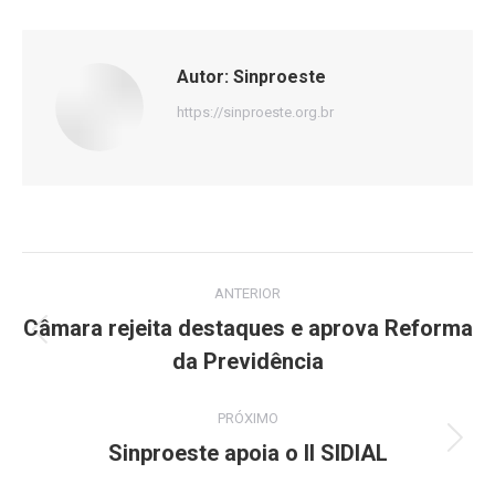
Autor:
Sinproeste
https://sinproeste.org.br
Navegação
ANTERIOR
de
Câmara rejeita destaques e aprova Reforma
Post
da Previdência
post:
anterior:
PRÓXIMO
Sinproeste apoia o II SIDIAL
Próximo
post: