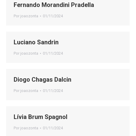
Fernando Morandini Pradella
Por
joaozonta
01/11/2024
Luciano Sandrin
Por
joaozonta
01/11/2024
Diogo Chagas Dalcin
Por
joaozonta
01/11/2024
Lívia Brum Spagnol
Por
joaozonta
01/11/2024