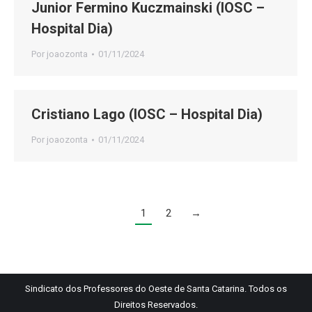
Junior Fermino Kuczmainski (IOSC –
Hospital Dia)
Por
joaozonta
01/11/2024
Cristiano Lago (IOSC – Hospital Dia)
Por
joaozonta
01/11/2024
1
2
→
Sindicato dos Professores do Oeste de Santa Catarina. Todos os
Direitos Reservados.