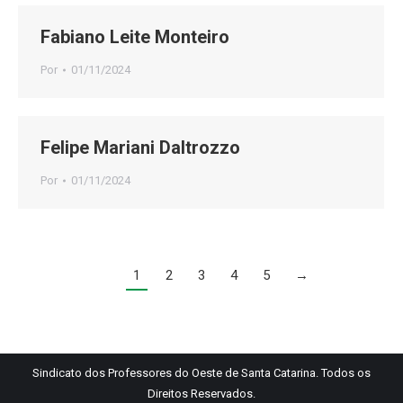
Fabiano Leite Monteiro
Por
01/11/2024
Felipe Mariani Daltrozzo
Por
01/11/2024
1
2
3
4
5
→
Sindicato dos Professores do Oeste de Santa Catarina. Todos os
Direitos Reservados.