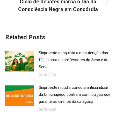
Ciclo de debates marca o Dia da
Próximo
Consciência Negra em Concórdia
post:
Related Posts
Sinproeste conquista a manutenção das
férias para os professores do Sesc e do
Senac
07/08/2026
Sinproeste repudia conduta antissindical
da Unochapecó contra a contribuição que
garante os direitos da categoria
03/08/2026