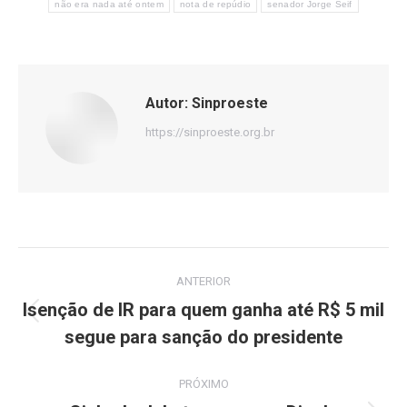
não era nada até ontem
nota de repúdio
senador Jorge Seif
Autor:
Sinproeste
https://sinproeste.org.br
Navegação
ANTERIOR
de
Isenção de IR para quem ganha até R$ 5 mil
Post
segue para sanção do presidente
post:
anterior:
PRÓXIMO