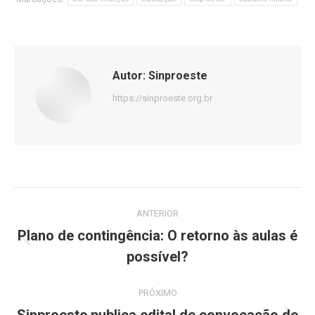
Autor:
Sinproeste
https://sinproeste.org.br
Navegação
ANTERIOR
de
Plano de contingência: O retorno às aulas é
Post
possível?
post:
anterior:
PRÓXIMO
Sinproeste publica edital de convocação de