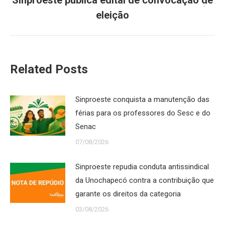
Próximo
eleição
post:
Related Posts
Sinproeste conquista a manutenção das
férias para os professores do Sesc e do
Senac
07/08/2026
Sinproeste repudia conduta antissindical
da Unochapecó contra a contribuição que
garante os direitos da categoria
03/08/2026