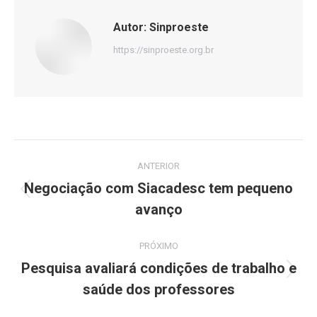
Autor:
Sinproeste
https://sinproeste.org.br
Navegação
ANTERIOR
de
Negociação com Siacadesc tem pequeno
Post
avanço
post:
anterior:
PRÓXIMO
Pesquisa avaliará condições de trabalho e
Próximo
saúde dos professores
post: