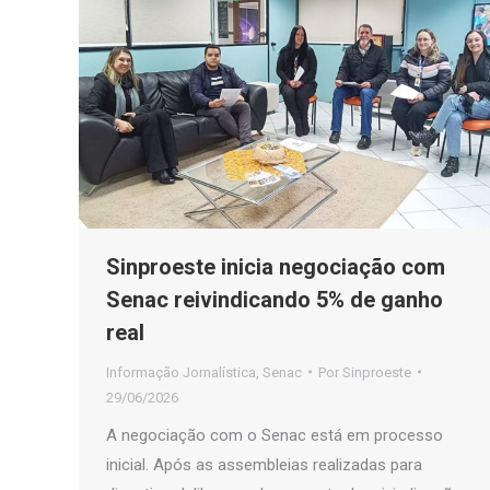
Sinproeste inicia negociação com
Senac reivindicando 5% de ganho
real
Informação Jornalística
,
Senac
Por
Sinproeste
29/06/2026
A negociação com o Senac está em processo
inicial. Após as assembleias realizadas para