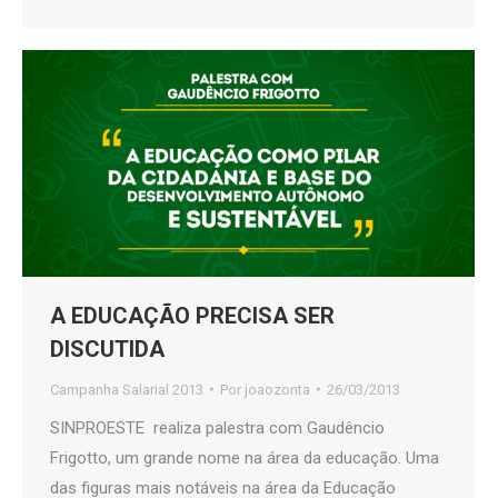
A EDUCAÇÃO PRECISA SER
DISCUTIDA
Campanha Salarial 2013
Por
joaozonta
26/03/2013
SINPROESTE realiza palestra com Gaudêncio
Frigotto, um grande nome na área da educação. Uma
das figuras mais notáveis na área da Educação