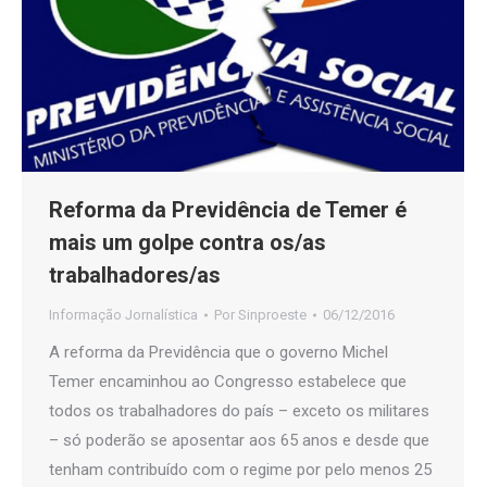
Reforma da Previdência de Temer é
mais um golpe contra os/as
trabalhadores/as
Informação Jornalística
Por
Sinproeste
06/12/2016
A reforma da Previdência que o governo Michel
Temer encaminhou ao Congresso estabelece que
todos os trabalhadores do país – exceto os militares
– só poderão se aposentar aos 65 anos e desde que
tenham contribuído com o regime por pelo menos 25