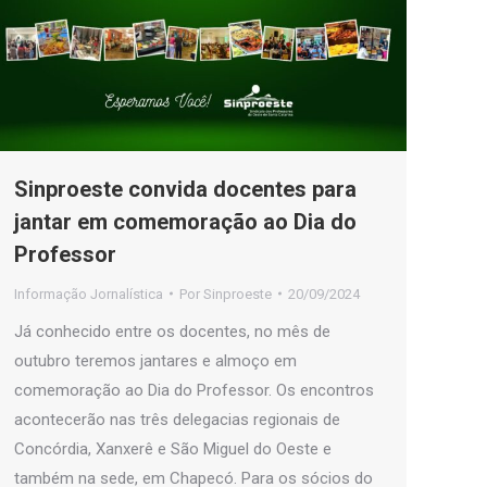
Sinproeste convida docentes para
jantar em comemoração ao Dia do
Professor
Informação Jornalística
Por
Sinproeste
20/09/2024
Já conhecido entre os docentes, no mês de
outubro teremos jantares e almoço em
comemoração ao Dia do Professor. Os encontros
acontecerão nas três delegacias regionais de
Concórdia, Xanxerê e São Miguel do Oeste e
também na sede, em Chapecó. Para os sócios do