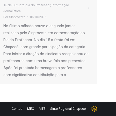
15 de Outubro dia do Professor
,
Informação
Jornalística
Por
Sinproeste
18/10/2016
No último sábado houve o segundo jantar
realizado pelo Sinproeste em comemoração ao
Dia do Professor. No dia 15 a festa foi em
Chapecó, com grande participação da categoria.
Para iniciar a direção do sindicato recepcionou os
professores com uma breve fala aos presentes.
Após foi prestada homenagem a professores
com significativa contribuição para a…
Contee
MEC
MTE
Sinte Regional Chapecó