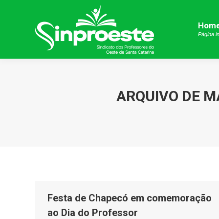
Hom
Hom
Página in
Página in
ARQUIVO DE 
Festa de Chapecó em comemoração
ao Dia do Professor