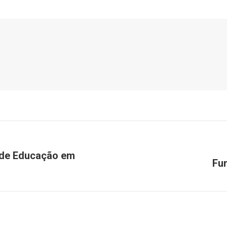
l de Educação em
Fu
Próximo
post: