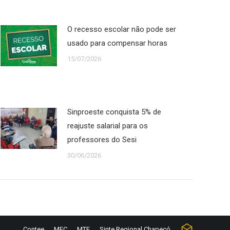
O recesso escolar não pode ser
usado para compensar horas
15/07/2026
Sinproeste conquista 5% de
reajuste salarial para os
professores do Sesi
30/06/2026
Contee
MEC
MTE
Sinte Regional Chapecó