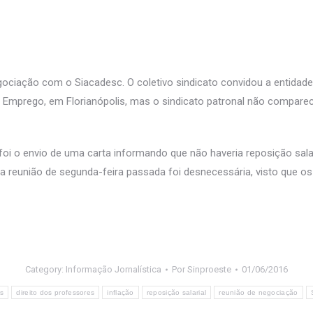
ociação com o Siacadesc. O coletivo sindicato convidou a entidade 
e Emprego, em Florianópolis, mas o sindicato patronal não compare
foi o envio de uma carta informando que não haveria reposição sala
 reunião de segunda-feira passada foi desnecessária, visto que o
Category:
Informação Jornalística
Por
Sinproeste
01/06/2016
s
direito dos professores
inflação
reposição salarial
reunião de negociação