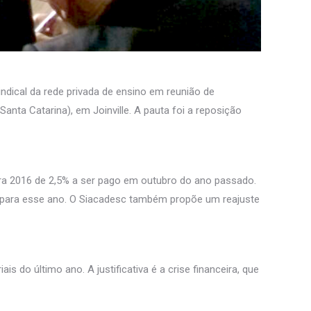
indical da rede privada de ensino em reunião de
nta Catarina), em Joinville. A pauta foi a reposição
ara 2016 de 2,5% a ser pago em outubro do ano passado.
e para esse ano. O Siacadesc também propõe um reajuste
s do último ano. A justificativa é a crise financeira, que