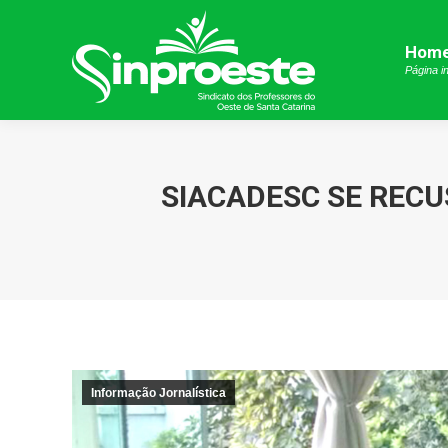
Hom
Hom
Página in
Página in
SIACADESC SE RECU
Informação Jornalística