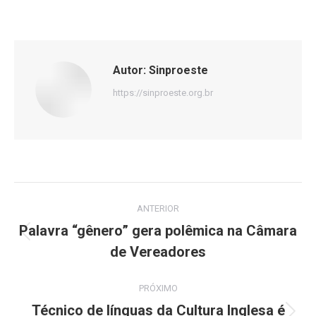
Autor:
Sinproeste
https://sinproeste.org.br
Navegação
ANTERIOR
de
Palavra “gênero” gera polêmica na Câmara
Post
de Vereadores
post:
anterior:
PRÓXIMO
Técnico de línguas da Cultura Inglesa é