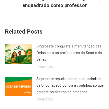
Próximo
enquadrado como professor
post:
Related Posts
Sinproeste conquista a manutenção das
férias para os professores do Sesc e do
Senac
07/08/2026
Sinproeste repudia conduta antissindical
da Unochapecó contra a contribuição que
garante os direitos da categoria
03/08/2026