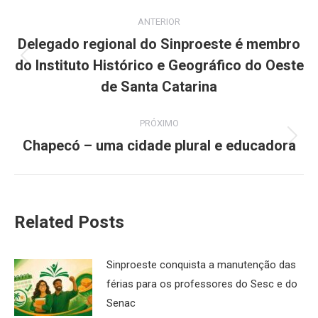
Navegação
ANTERIOR
de
Delegado regional do Sinproeste é membro
do Instituto Histórico e Geográfico do Oeste
Post
post:
anterior:
de Santa Catarina
PRÓXIMO
Chapecó – uma cidade plural e educadora
Próximo
post:
Related Posts
Sinproeste conquista a manutenção das
férias para os professores do Sesc e do
Senac