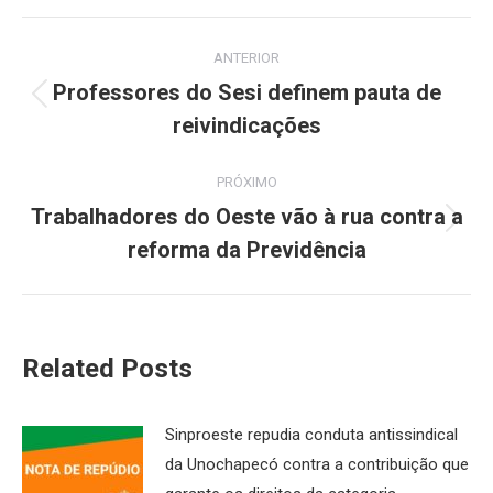
Navegação
ANTERIOR
de
Professores do Sesi definem pauta de
Post
reivindicações
post:
anterior:
PRÓXIMO
Trabalhadores do Oeste vão à rua contra a
Próximo
reforma da Previdência
post:
Related Posts
Sinproeste repudia conduta antissindical
da Unochapecó contra a contribuição que