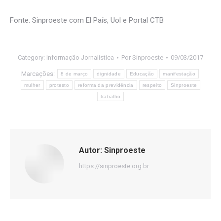
Fonte: Sinproeste com El País, Uol e Portal CTB
Category:
Informação Jornalística
Por
Sinproeste
09/03/2017
Marcações:
8 de março
dignidade
Educação
manifestação
mulher
protesto
reforma da previdência
respeito
Sinproeste
trabalho
Autor:
Sinproeste
https://sinproeste.org.br