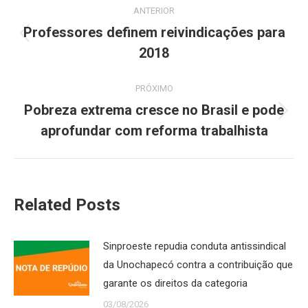
ANTERIOR
de
Professores definem reivindicações para
Post
2018
post:
anterior:
PRÓXIMO
Pobreza extrema cresce no Brasil e pode
Próximo
aprofundar com reforma trabalhista
post:
Related Posts
Sinproeste repudia conduta antissindical
da Unochapecó contra a contribuição que
garante os direitos da categoria
03/08/2026