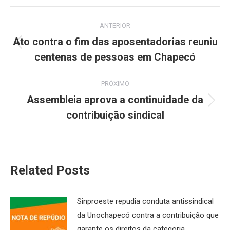
Navegação
ANTERIOR
de
Ato contra o fim das aposentadorias reuniu
Post
centenas de pessoas em Chapecó
post:
anterior:
PRÓXIMO
Assembleia aprova a continuidade da
Próximo
contribuição sindical
post:
Related Posts
Sinproeste repudia conduta antissindical
da Unochapecó contra a contribuição que
garante os direitos da categoria