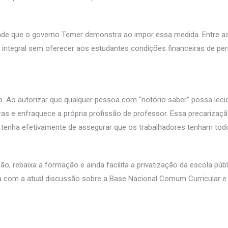
e que o governo Temer demonstra ao impor essa medida. Entre as v
 integral sem oferecer aos estudantes condições financeiras de pe
io. Ao autorizar que qualquer pessoa com “notório saber” possa le
ras e enfraquece a própria profissão de professor. Essa precarizaçã
tenha efetivamente de assegurar que os trabalhadores tenham todos
o, rebaixa a formação e ainda facilita a privatização da escola púb
loga com a atual discussão sobre a Base Nacional Comum Curricular 