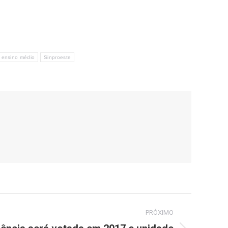
 ensino médio
Sinproeste
PRÓXIMO