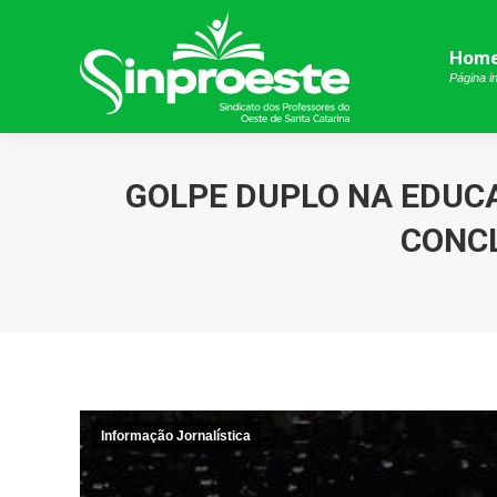
Hom
Hom
Página in
Página in
GOLPE DUPLO NA EDUCA
CONCL
Informação Jornalística