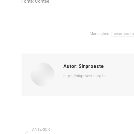
Fonte: Contee
Marcações:
congelamento
Autor:
Sinproeste
https://sinproeste.org.br
Navegação
de
ANTERIOR