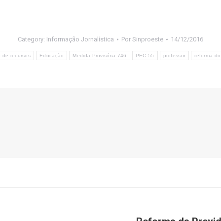
Category:
Informação Jornalística
Por
Sinproeste
14/12/2016
 de recursos
Educação
Medida Provisória 746
PEC 55
professor
reforma do