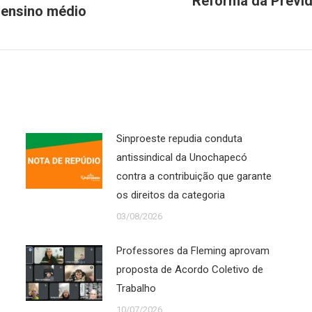
Reforma da Previd
 ensino médio
Próximo
post:
Sinproeste repudia conduta
antissindical da Unochapecó
contra a contribuição que garante
os direitos da categoria
03/08/2026
Professores da Fleming aprovam
proposta de Acordo Coletivo de
Trabalho
10/07/2026