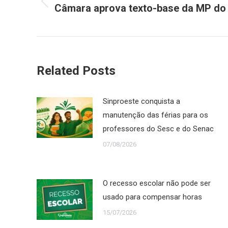
Câmara aprova texto-base da MP do
Post
post:
anterior:
Related Posts
Sinproeste conquista a
manutenção das férias para os
professores do Sesc e do Senac
07/08/2026
O recesso escolar não pode ser
usado para compensar horas
15/07/2026