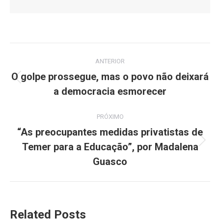
Navegação
ANTERIOR
de
O golpe prossegue, mas o povo não deixará
Post
a democracia esmorecer
post:
anterior:
PRÓXIMO
“As preocupantes medidas privatistas de
Temer para a Educação”, por Madalena
Próximo
post:
Guasco
Related Posts