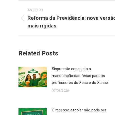
Navegação
ANTERIOR
de
Reforma da Previdência: nova versã
Post
mais rígidas
post:
anterior:
Related Posts
Sinproeste conquista a
manutenção das férias para os
professores do Sesc e do Senac
07/08/2026
O recesso escolar não pode ser