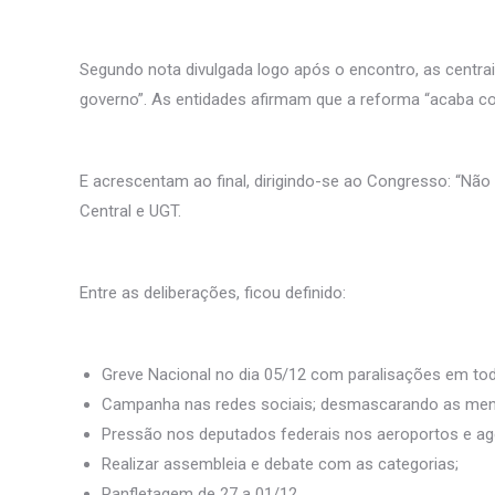
Segundo nota divulgada logo após o encontro, as centra
governo”. As entidades afirmam que a reforma “acaba com
E acrescentam ao final, dirigindo-se ao Congresso: “Não
Central e UGT.
Entre as deliberações, ficou definido:
Greve Nacional no dia 05/12 com paralisações em tod
Campanha nas redes sociais; desmascarando as menti
Pressão nos deputados federais nos aeroportos e ag
Realizar assembleia e debate com as categorias;
Panfletagem de 27 a 01/12.