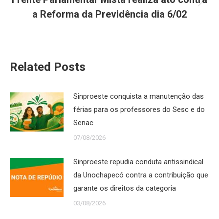
Próximo
a Reforma da Previdência dia 6/02
post:
Related Posts
Sinproeste conquista a manutenção das
férias para os professores do Sesc e do
Senac
07/08/2026
Sinproeste repudia conduta antissindical
da Unochapecó contra a contribuição que
garante os direitos da categoria
03/08/2026