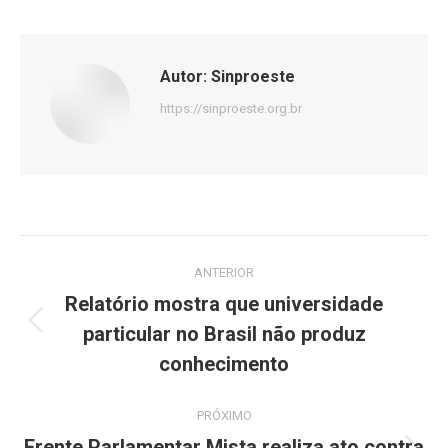
Autor:
Sinproeste
https://sinproeste.org.br
Navegação
ANTERIOR
de
Relatório mostra que universidade
particular no Brasil não produz
Post
post:
anterior:
conhecimento
PRÓXIMO
Frente Parlamentar Mista realiza ato contra