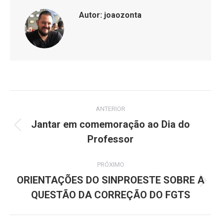
Autor:
joaozonta
Navegação
ANTERIOR
de
Jantar em comemoração ao Dia do
Post
Professor
post:
anterior:
PRÓXIMO
ORIENTAÇÕES DO SINPROESTE SOBRE A
Próximo
QUESTÃO DA CORREÇÃO DO FGTS
post: