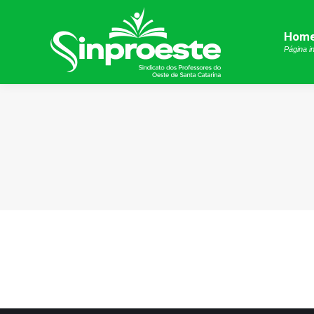
Hom
Hom
Página in
Página in