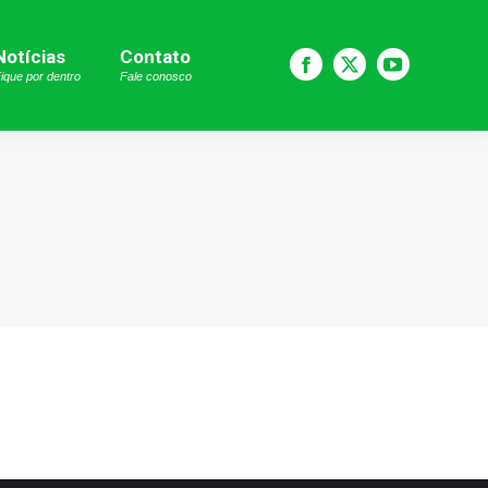
Notícias
Notícias
Contato
Contato
Facebook
Facebook
X
X
YouTube
YouTube
ique por dentro
Fique por dentro
Fale conosco
Fale conosco
page
page
page
page
page
page
opens
opens
opens
opens
opens
opens
in
in
in
in
in
in
new
new
new
new
new
new
window
window
window
window
window
window