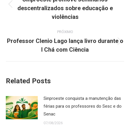
descentralizados sobre educação e
Post
post:
anterior:
violências
PRÓXIMO
Professor Clenio Lago lança livro durante o
Próximo
I Chá com Ciência
post:
Related Posts
Sinproeste conquista a manutenção das
férias para os professores do Sesc e do
Senac
07/08/2026