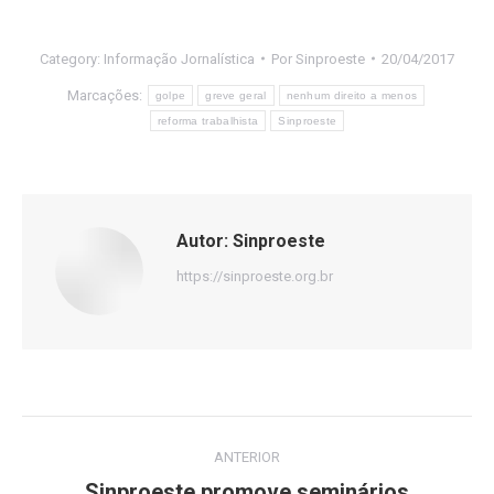
Category:
Informação Jornalística
Por
Sinproeste
20/04/2017
Marcações:
golpe
greve geral
nenhum direito a menos
reforma trabalhista
Sinproeste
Autor:
Sinproeste
https://sinproeste.org.br
Navegação
ANTERIOR
de
Sinproeste promove seminários