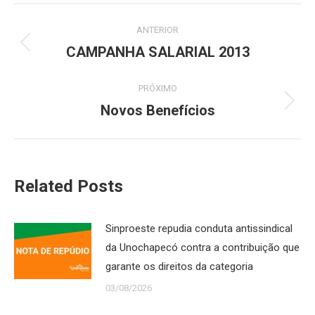
Navegação
ANTERIOR
de
CAMPANHA SALARIAL 2013
Post
anterior:
post:
PRÓXIMO
Novos Benefícios
Próximo
post:
Related Posts
Sinproeste repudia conduta antissindical
da Unochapecó contra a contribuição que
garante os direitos da categoria
03/08/2026