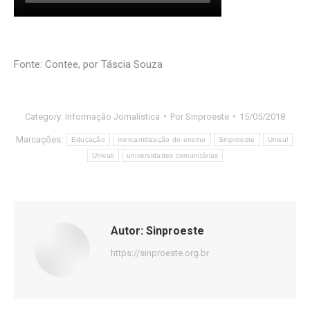
Fonte: Contee, por Táscia Souza
Category:
Informação Jornalística
Por
Sinproeste
15/05/2018
Marcações:
Educação
mercantilização do ensino
Sinproeste
Unisul
Univali
universidades comunitárias
Autor:
Sinproeste
https://sinproeste.org.br