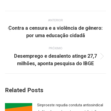
Navegação
ANTERIOR
de
Contra a censura e a violência de gênero:
Post
por uma educação cidadã
post:
anterior:
PRÓXIMO
Desemprego e desalento atinge 27,7
Próximo
milhões, aponta pesquisa do IBGE
post:
Related Posts
Sinproeste repudia conduta antissindical